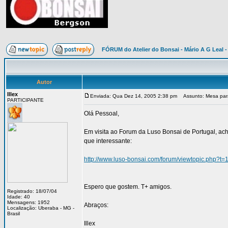
FÓRUM do Atelier do Bonsai - Mário A G Leal -
Autor
Illex
Enviada: Qua Dez 14, 2005 2:38 pm
Assunto: Mesa para
PARTICIPANTE
Olá Pessoal,
Em visita ao Forum da Luso Bonsai de Portugal, ac
que interessante:
http://www.luso-bonsai.com/forum/viewtopic.php?t=
Espero que gostem. T+ amigos.
Registrado: 18/07/04
Idade: 40
Mensagens: 1952
Abraços:
Localização: Uberaba - MG -
Brasil
Illex