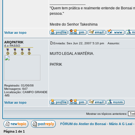
_________________
"Quem tem prática e realmente entende de Bonsai nã
pessoa."
Mestre do Senhor Takeshima
Voltar ao topo
ARQPATRIK
Enviada: Sex Jun 22, 2007 5:10 pm
Assunto:
4.o PASSO
MUITO LEGAL A MATÉRIA.
PATRIK
Registrado: 01/06/06
Mensagens: 647
Localização: CAMPO GRANDE
-MS
Voltar ao topo
Mostrar os tópicos anteriores:
FÓRUM do Atelier do Bonsai - Mário A G Leal -
Página
1
de
1