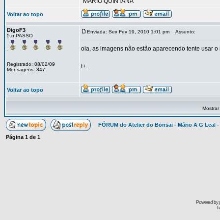
"MÁRIO QUINTANA"
Voltar ao topo
DigoF3
Enviada: Sex Fev 19, 2010 1:01 pm
Assunto:
5.o PASSO
ola, as imagens não estão aparecendo tente usar o
Registrado: 08/02/09
t+.
Mensagens: 847
Voltar ao topo
Mostrar
FÓRUM do Atelier do Bonsai - Mário A G Leal -
Página
1
de
1
Powered by
Tr