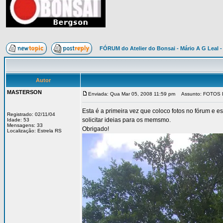
FÓRUM do Atelier do Bonsai - Mário A G Leal -
Autor
MASTERSON
Enviada: Qua Mar 05, 2008 11:59 pm
Assunto: FOTOS 
Esta é a primeira vez que coloco fotos no fórum e 
Registrado: 02/11/04
solicitar ideias para os memsmo.
Idade: 53
Mensagens: 33
Obrigado!
Localização: Estrela RS