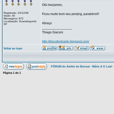
Olá macjames,
Registrado: 24/12/08
Ficou muito bom seu penjing, parabéns!!!
Idade: 40
Mensagens: 872
Localização: Guaratinguetá-
Abraço
SP
_________________
Thiago Giaconi
http://discutindoarte.blogspot.com/
Voltar ao topo
FÓRUM do Atelier do Bonsai - Mário A G Leal -
Página
1
de
1