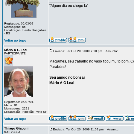
_________________
"Algum dia eu chego lá"
Registrado: 05/03/07
Mensagens: 65
Localização: Bento Gonçalves
- RS
Voltar ao topo
Mário A G Leal
Enviada: Ter Out 20, 2009 7:10 pm
Assunto:
PARTICIPANTE
Macjames, seu trabalho no vaso ficou muito bom. Co
Parabéns!
_________________
Seu amigo no bonsai
Mário A G Leal
Registrado: 06/07/04
Idade: 81
Mensagens: 2221
Localização: Ribeirão Preto-SP
Voltar ao topo
Thiago Giaconi
Enviada: Ter Out 20, 2009 11:09 pm
Assunto:
5.o PASSO