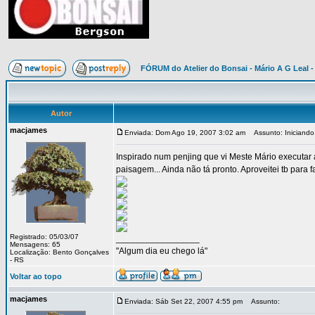
FÓRUM do Atelier do Bonsai - Mário A G Leal -
Autor
macjames
Enviada: Dom Ago 19, 2007 3:02 am
Assunto: Iniciando.
Inspirado num penjing que vi Meste Mário executar 
paisagem... Ainda não tá pronto. Aproveitei tb para 
Registrado: 05/03/07
_________________
Mensagens: 65
"Algum dia eu chego lá"
Localização: Bento Gonçalves
- RS
Voltar ao topo
macjames
Enviada: Sáb Set 22, 2007 4:55 pm
Assunto: