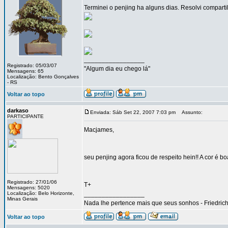
Terminei o penjing ha alguns dias. Resolvi compartil
_________________
Registrado: 05/03/07
"Algum dia eu chego lá"
Mensagens: 65
Localização: Bento Gonçalves
- RS
Voltar ao topo
darkaso
Enviada: Sáb Set 22, 2007 7:03 pm
Assunto:
PARTICIPANTE
Macjames,
seu penjing agora ficou de respeito hein!! A cor é
Registrado: 27/01/06
T+
Mensagens: 5020
Localização: Belo Horizonte,
_________________
Minas Gerais
Nada lhe pertence mais que seus sonhos - Friedric
Voltar ao topo