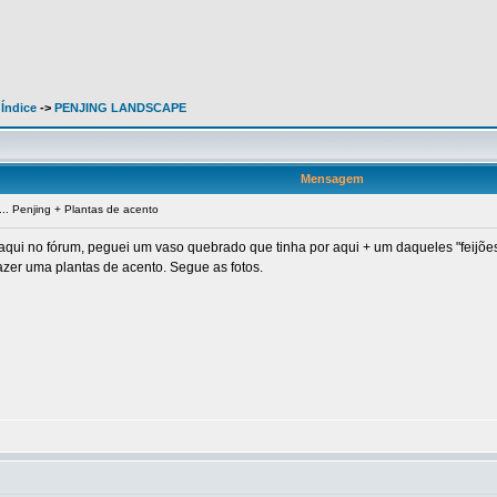
 Índice
->
PENJING LANDSCAPE
Mensagem
.. Penjing + Plantas de acento
aqui no fórum, peguei um vaso quebrado que tinha por aqui + um daqueles "feijõe
fazer uma plantas de acento. Segue as fotos.