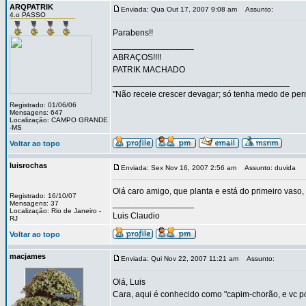
ARQPATRIK
Enviada: Qua Out 17, 2007 9:08 am
Assunto:
4.o PASSO
Parabens!!
_________________
ABRAÇOS!!!!
PATRIK MACHADO
_____________________________________
"Não receie crescer devagar; só tenha medo de per
Registrado: 01/06/06
Mensagens: 647
Localização: CAMPO GRANDE
-MS
Voltar ao topo
luisrochas
Enviada: Sex Nov 16, 2007 2:56 am
Assunto: duvida
Olá caro amigo, que planta e está do primeiro vaso
Registrado: 16/10/07
_________________
Mensagens: 37
Localização: Rio de Janeiro -
Luis Claudio
RJ
Voltar ao topo
macjames
Enviada: Qui Nov 22, 2007 11:21 am
Assunto:
Olá, Luis
Cara, aqui é conhecido como "capim-chorão, e vc po