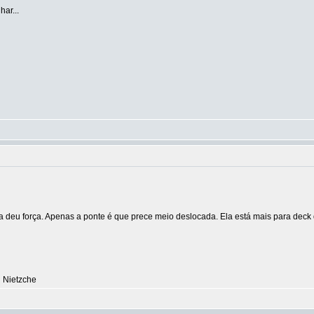
har...
 boa deu força. Apenas a ponte é que prece meio deslocada. Ela está mais para dec
h Nietzche