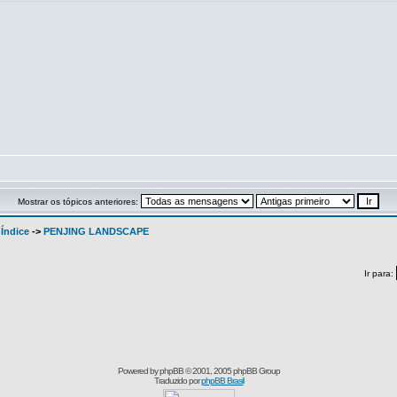
Mostrar os tópicos anteriores:
 Índice
->
PENJING LANDSCAPE
Ir para:
Powered by
phpBB
© 2001, 2005 phpBB Group
Traduzido por
phpBB Brasil