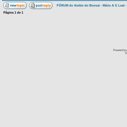
FÓRUM do Atelier do Bonsai - Mário A G Leal -
Página
1
de
1
Powered by
Tr