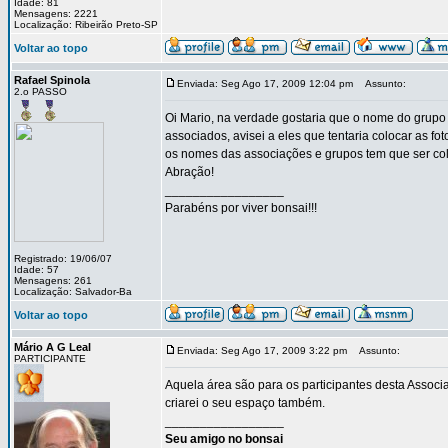
Idade: 81
Mensagens: 2221
Localização: Ribeirão Preto-SP
Voltar ao topo
Rafael Spinola
Enviada: Seg Ago 17, 2009 12:04 pm
Assunto:
2.o PASSO
Oi Mario, na verdade gostaria que o nome do grupo
associados, avisei a eles que tentaria colocar as 
os nomes das associações e grupos tem que ser col
Abração!
_________________
Parabéns por viver bonsai!!!
Registrado: 19/06/07
Idade: 57
Mensagens: 261
Localização: Salvador-Ba
Voltar ao topo
Mário A G Leal
Enviada: Seg Ago 17, 2009 3:22 pm
Assunto:
PARTICIPANTE
Aquela área são para os participantes desta Associ
criarei o seu espaço também.
_________________
Seu amigo no bonsai