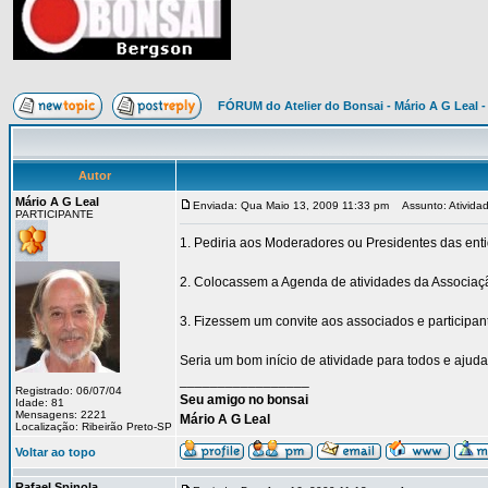
FÓRUM do Atelier do Bonsai - Mário A G Leal -
Autor
Mário A G Leal
Enviada: Qua Maio 13, 2009 11:33 pm
Assunto: Atividad
PARTICIPANTE
1. Pediria aos Moderadores ou Presidentes das ent
2. Colocassem a Agenda de atividades da Associaç
3. Fizessem um convite aos associados e participa
Seria um bom início de atividade para todos e ajud
_________________
Registrado: 06/07/04
Seu amigo no bonsai
Idade: 81
Mensagens: 2221
Mário A G Leal
Localização: Ribeirão Preto-SP
Voltar ao topo
Rafael Spinola