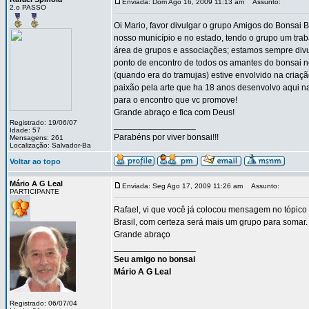
Enviada: Dom Ago 16, 2009 11:13 am
Assunto:
2.o PASSO
Oi Mario, favor divulgar o grupo Amigos do Bonsai
nosso município e no estado, tendo o grupo um tra
área de grupos e associações; estamos sempre divu
ponto de encontro de todos os amantes do bonsai no 
(quando era do tramujas) estive envolvido na criaç
paixão pela arte que ha 18 anos desenvolvo aqui n
para o encontro que vc promove!
Grande abraço e fica com Deus!
Registrado: 19/06/07
_________________
Idade: 57
Parabéns por viver bonsai!!!
Mensagens: 261
Localização: Salvador-Ba
Voltar ao topo
Mário A G Leal
Enviada: Seg Ago 17, 2009 11:26 am
Assunto:
PARTICIPANTE
Rafael, vi que você já colocou mensagem no tópico 
Brasil, com certeza será mais um grupo para somar.
Grande abraço
_________________
Seu amigo no bonsai
Mário A G Leal
Registrado: 06/07/04