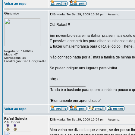
Voltar ao topo
Gisjunior
Enviada: Ter Set 29, 2009 10:26 pm
Assunto:
Olá Rafael !!
Em novembro estarei na Bahia, pra ser mais exato 
É possível encontrá-los para olhar seus bonsais de 
E trazer uma lembrança para o RJ, é lógico !! hehe..
Registrado: 11/06/09
Idade: 47
Não conheço nada por aí, mas a família de minha no
Mensagens: 44
Localização: São Gonçalo-RJ
Se puder indique uns lugares para visitar.
abçs !!
_________________
"Nada é o bastante para quem considera pouco o qu
"Eternamente em aprendizado"
Voltar ao topo
Rafael Spinola
Enviada: Ter Set 29, 2009 10:54 pm
Assunto:
2.o PASSO
Meu velho me diz o dia que vc vem, se der posso lhe