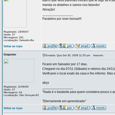
bairro que seus parentes moram que te digo se é p
manda os detalhes e vamos nos falando!
Abração!
_________________
Parabéns por viver bonsai!!!
Registrado: 19/06/07
Idade: 57
Mensagens: 261
Localização: Salvador-Ba
Voltar ao topo
Gisjunior
Enviada: Qua Set 30, 2009 11:35 pm
Assunto:
Ficarei em Salvador por 17 dias.
Chegarei no dia 07/11 (Sábado) e retorno dia 24/11(
Verificarei o local exato da casa e lhe informo. Ma
abçs
Registrado: 11/06/09
_________________
Idade: 47
"Nada é o bastante para quem considera pouco o qu
Mensagens: 44
Localização: São Gonçalo-RJ
"Eternamente em aprendizado"
Voltar ao topo