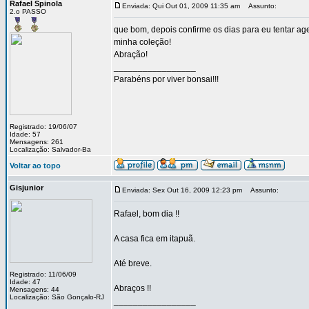
Rafael Spinola
Enviada: Qui Out 01, 2009 11:35 am
Assunto:
2.o PASSO
que bom, depois confirme os dias para eu tentar ag
minha coleção!
Abração!
_________________
Parabéns por viver bonsai!!!
Registrado: 19/06/07
Idade: 57
Mensagens: 261
Localização: Salvador-Ba
Voltar ao topo
Gisjunior
Enviada: Sex Out 16, 2009 12:23 pm
Assunto:
Rafael, bom dia !!
A casa fica em itapuã.
Até breve.
Registrado: 11/06/09
Idade: 47
Abraços !!
Mensagens: 44
Localização: São Gonçalo-RJ
_________________