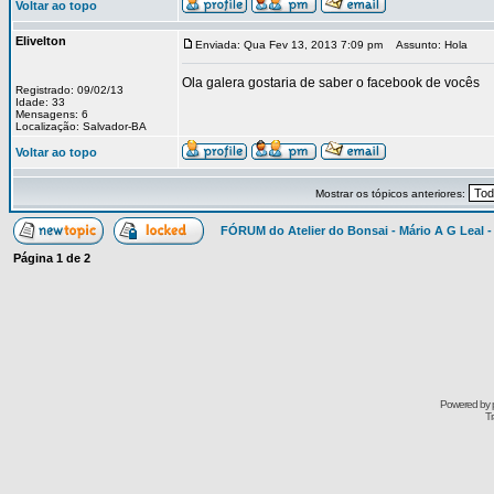
Voltar ao topo
Elivelton
Enviada: Qua Fev 13, 2013 7:09 pm
Assunto: Hola
Ola galera gostaria de saber o facebook de vocês
Registrado: 09/02/13
Idade: 33
Mensagens: 6
Localização: Salvador-BA
Voltar ao topo
Mostrar os tópicos anteriores:
FÓRUM do Atelier do Bonsai - Mário A G Leal -
Página
1
de
2
Powered by
Tr