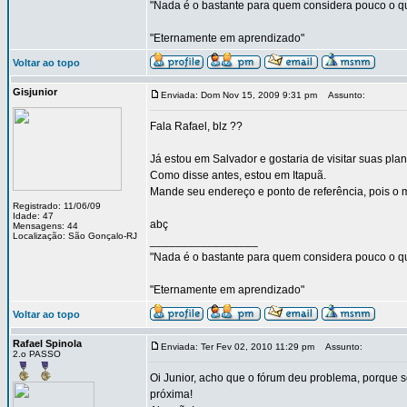
"Nada é o bastante para quem considera pouco o qu
"Eternamente em aprendizado"
Voltar ao topo
Gisjunior
Enviada: Dom Nov 15, 2009 9:31 pm
Assunto:
Fala Rafael, blz ??
Já estou em Salvador e gostaria de visitar suas plan
Como disse antes, estou em Itapuã.
Mande seu endereço e ponto de referência, pois o 
Registrado: 11/06/09
Idade: 47
abç
Mensagens: 44
Localização: São Gonçalo-RJ
_________________
"Nada é o bastante para quem considera pouco o qu
"Eternamente em aprendizado"
Voltar ao topo
Rafael Spinola
Enviada: Ter Fev 02, 2010 11:29 pm
Assunto:
2.o PASSO
Oi Junior, acho que o fórum deu problema, porque só
próxima!