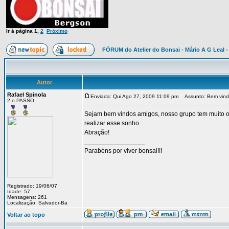
Ir à página
1
,
2
Próximo
FÓRUM do Atelier do Bonsai - Mário A G Leal -
Autor
Rafael Spinola
Enviada: Qui Ago 27, 2009 11:09 pm
Assunto: Bem vind
2.o PASSO
Sejam bem vindos amigos, nosso grupo tem muito or
realizar esse sonho.
Abração!
_________________
Parabéns por viver bonsai!!!
Registrado: 19/06/07
Idade: 57
Mensagens: 261
Localização: Salvador-Ba
Voltar ao topo