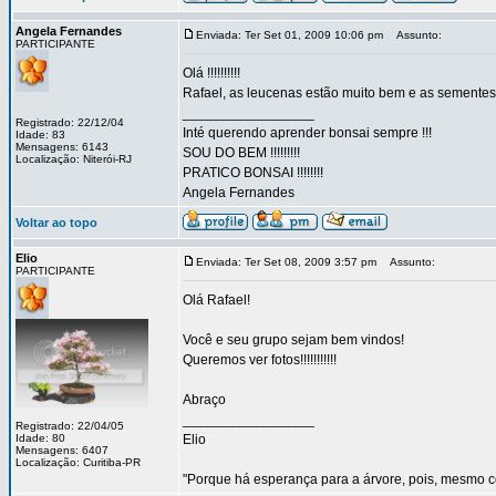
Angela Fernandes
Enviada: Ter Set 01, 2009 10:06 pm
Assunto:
PARTICIPANTE
Olá !!!!!!!!!!
Rafael, as leucenas estão muito bem e as sementes
_________________
Registrado: 22/12/04
Inté querendo aprender bonsai sempre !!!
Idade: 83
Mensagens: 6143
SOU DO BEM !!!!!!!!!
Localização: Niterói-RJ
PRATICO BONSAI !!!!!!!!
Angela Fernandes
Voltar ao topo
Elio
Enviada: Ter Set 08, 2009 3:57 pm
Assunto:
PARTICIPANTE
Olá Rafael!
Você e seu grupo sejam bem vindos!
Queremos ver fotos!!!!!!!!!!!
Abraço
_________________
Registrado: 22/04/05
Idade: 80
Elio
Mensagens: 6407
Localização: Curitiba-PR
"Porque há esperança para a árvore, pois, mesmo co