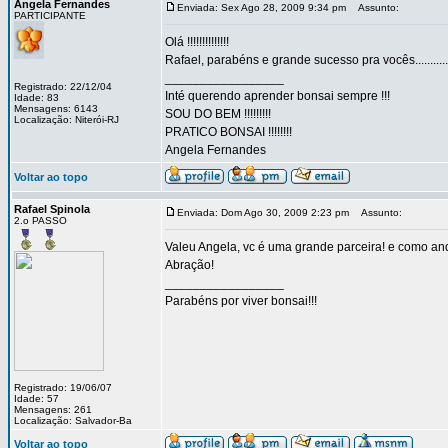
Angela Fernandes
Enviada: Sex Ago 28, 2009 9:34 pm
Assunto:
PARTICIPANTE
Olá !!!!!!!!!!!!!!
Rafael, parabéns e grande sucesso pra vocês...........
_________________
Registrado: 22/12/04
Inté querendo aprender bonsai sempre !!!
Idade: 83
Mensagens: 6143
SOU DO BEM !!!!!!!!!
Localização: Niterói-RJ
PRATICO BONSAI !!!!!!!!
Angela Fernandes
Voltar ao topo
Rafael Spinola
Enviada: Dom Ago 30, 2009 2:23 pm
Assunto:
2.o PASSO
Valeu Angela, vc é uma grande parceira! e como a
Abração!
_________________
Parabéns por viver bonsai!!!
Registrado: 19/06/07
Idade: 57
Mensagens: 261
Localização: Salvador-Ba
Voltar ao topo