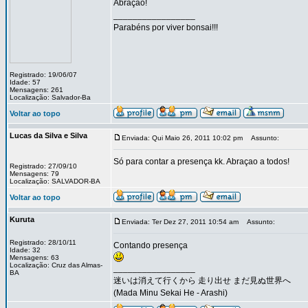
Abração!
_________________
Parabéns por viver bonsai!!!
Registrado: 19/06/07
Idade: 57
Mensagens: 261
Localização: Salvador-Ba
Voltar ao topo
Lucas da Silva e Silva
Enviada: Qui Maio 26, 2011 10:02 pm
Assunto:
Só para contar a presença kk. Abraçao a todos!
Registrado: 27/09/10
Mensagens: 79
Localização: SALVADOR-BA
Voltar ao topo
Kuruta
Enviada: Ter Dez 27, 2011 10:54 am
Assunto:
Registrado: 28/10/11
Contando presença
Idade: 32
Mensagens: 63
Localização: Cruz das Almas-
_________________
BA
迷いは消えて行くから 走り出せ まだ見ぬ世界へ
(Mada Minu Sekai He - Arashi)