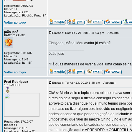
Registrado: 06/07/04
Idade: 81
Mensagens: 2221
Localização: Ribeirão Preto-SP
Voltar ao topo
joão josé
Enviada: Dom Fev 21, 2010 11:04 pm
Assunto:
PARTICIPANTE
Obrigado, Mário! Meu avatar já está aí!
_________________
Registrado: 21/11/07
João josé
Idade: 59
Mensagens: 1142
Localização: Itu - SP
"Há duas maneiras de viver a vida: uma como se nad
Voltar ao topo
Fred Rodriguez
Enviada: Ter Abr 13, 2010 3:48 pm
Assunto:
1.o PASSO
Ola! sr Mario visto o topico percebi que estava se
direto do pc a segui a dicas e consegui colocar meu
aproveito para dizer que fiquei muito tempo sem po
uma caso eu fizer algum post indevido ou negligent
podes ter certeza que por enpolgação de iniciante 
umpost meu que falei do mestre Ching LIng e um a
Registrado: 17/10/07
tipo de comentario ou bricadeira encomodar alguns 
Idade: 54
Mensagens: 107
minha intenção aqui e APRENDER e COMPRTIL
Localização: Maricá RJ