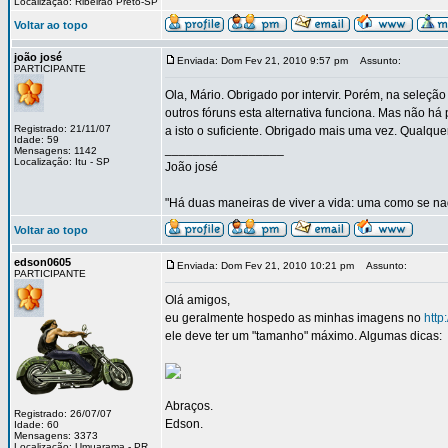
Localização: Ribeirão Preto-SP
Voltar ao topo
joão josé
Enviada: Dom Fev 21, 2010 9:57 pm
Assunto:
PARTICIPANTE
Ola, Mário. Obrigado por intervir. Porém, na seleçã
outros fóruns esta alternativa funciona. Mas não h
Registrado: 21/11/07
a isto o suficiente. Obrigado mais uma vez. Qualque
Idade: 59
_________________
Mensagens: 1142
Localização: Itu - SP
João josé
"Há duas maneiras de viver a vida: uma como se nad
Voltar ao topo
edson0605
Enviada: Dom Fev 21, 2010 10:21 pm
Assunto:
PARTICIPANTE
Olá amigos,
eu geralmente hospedo as minhas imagens no
http
ele deve ter um "tamanho" máximo. Algumas dicas:
Abraços.
Registrado: 26/07/07
Edson.
Idade: 60
Mensagens: 3373
_________________
Localização: Umuarama - PR