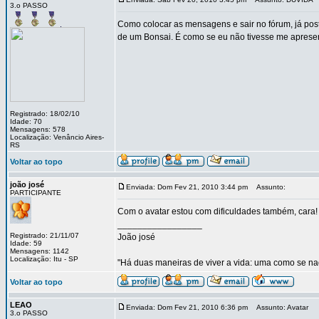
3.o PASSO
Como colocar as mensagens e sair no fórum, já pos
de um Bonsai. É como se eu não tivesse me apresent
Registrado: 18/02/10
Idade: 70
Mensagens: 578
Localização: Venâncio Aires-
RS
Voltar ao topo
joão josé
Enviada: Dom Fev 21, 2010 3:44 pm
Assunto:
PARTICIPANTE
Com o avatar estou com dificuldades também, cara!
_________________
Registrado: 21/11/07
João josé
Idade: 59
Mensagens: 1142
Localização: Itu - SP
"Há duas maneiras de viver a vida: uma como se nad
Voltar ao topo
LEAO
Enviada: Dom Fev 21, 2010 6:36 pm
Assunto: Avatar
3.o PASSO