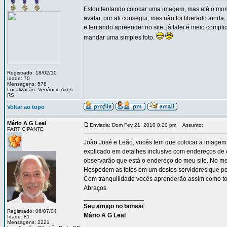
Estou tentando colocar uma imagem, mas até o mome
avatar, por ali consegui, mas não foi liberado ain
e tentando apreender no site, já falei é meio comp
mandar uma simples foto.
Registrado: 18/02/10
Idade: 70
Mensagens: 578
Localização: Venâncio Aires-
RS
Voltar ao topo
Mário A G Leal
Enviada: Dom Fev 21, 2010 8:20 pm
Assunto:
PARTICIPANTE
João José e Leão, vocês tem que colocar a imagem 
explicado em detalhes inclusive com endereços de 
observarão que está o endereço do meu site. No me
Hospedem as fotos em um destes servidores que po
Com tranquilidade vocês aprenderão assim como to
Abraços
_________________
Seu amigo no bonsai
Registrado: 06/07/04
Mário A G Leal
Idade: 81
Mensagens: 2221