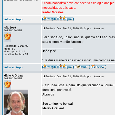
O bom bonsaísta deve conhecer a fisiologia das pl
necessidades básicas...
Pedro Morales
Voltar ao topo
joão josé
Enviada: Dom Fev 21, 2010 10:24 pm
Assunto:
PARTICIPANTE
Sei disso tudo, Edson, não sei quanto ao Leão. Mas 
se a alternativa não funciona!
Registrado: 21/11/07
_________________
Idade: 59
João josé
Mensagens: 1142
Localização: Itu - SP
"Há duas maneiras de viver a vida: uma como se nad
Voltar ao topo
Mário A G Leal
Enviada: Dom Fev 21, 2010 10:44 pm
Assunto:
PARTICIPANTE
Caro João José, é para isto que foi criado o Fór
dará certo para você.
Abraços
_________________
Seu amigo no bonsai
Mário A G Leal