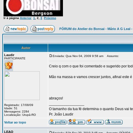
Ir à página
Anterior
1
,
2
,
3
Próximo
FÓRUM do Atelier do Bonsai - Mário A G Leal -
Autor
Laudir
Enviada: Qua Nov 04, 2009 9:58 am
Assunto:
PARTICIPANTE
Creio q com o que foi comentado e sugerido por tod
Mão na massa e vamos crescer juntos, afinal este é 
abraços!
_________________
Registrado: 17/08/09
Idade: 51
O tamanho da tua fé determina o quanto Deus vai te
Mensagens: 2284
Pr. João Laudir
Localização: Urupá-RO
Voltar ao topo
LEAO
Enviada: Sáb Fev 20, 2010 3:45 pm
Assunto: DÚVIDA