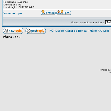
Registrado: 18/08/14
Mensagens: 55
Localização: CURITIBA-PR
Voltar ao topo
Mostrar os tópicos anteriores:
FÓRUM do Atelier do Bonsai - Mário A G Leal -
Página
2
de
3
Powered by
Tr