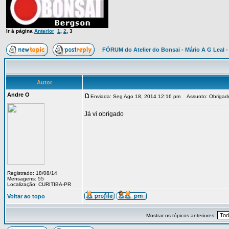
Ir à página
Anterior
1
,
2
,
3
FÓRUM do Atelier do Bonsai - Mário A G Leal -
Autor
Andre O
Enviada: Seg Ago 18, 2014 12:16 pm
Assunto: Obrigad
Já vi obrigado
Registrado: 18/08/14
Mensagens: 55
Localização: CURITIBA-PR
Voltar ao topo
Mostrar os tópicos anteriores: