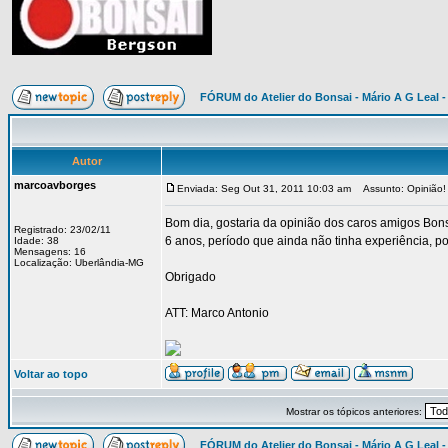
FÓRUM do Atelier do Bonsai - Mário A G Leal -
Autor
marcoavborges
Enviada: Seg Out 31, 2011 10:03 am
Assunto: Opinião!
Bom dia, gostaria da opinião dos caros amigos Bonsa
Registrado: 23/02/11
6 anos, período que ainda não tinha experiência, por
Idade: 38
Mensagens: 16
Localização: Uberlândia-MG
Obrigado
ATT: Marco Antonio
Voltar ao topo
Mostrar os tópicos anteriores:
FÓRUM do Atelier do Bonsai - Mário A G Leal -