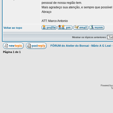
pessoal de nossa região tem.
Mais agradeço sua atenção, e sempre que possível pa
Abraço
ATT: Marco Antonio
Voltar ao topo
Mostrar os tópicos anteriores:
FÓRUM do Atelier do Bonsai - Mário A G Leal -
Página
1
de
1
Powered by
Tr