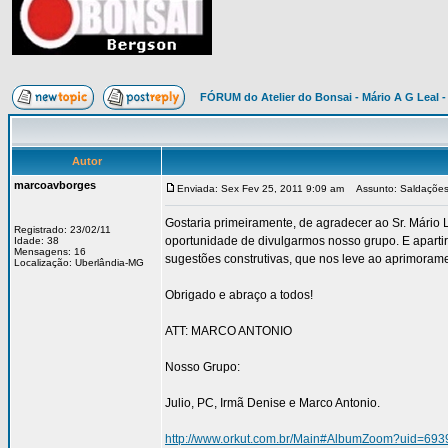
FÓRUM do Atelier do Bonsai - Mário A G Leal -
Autor
marcoavborges
Enviada: Sex Fev 25, 2011 9:09 am
Assunto: Saldações 
Gostaria primeiramente, de agradecer ao Sr. Mário 
Registrado: 23/02/11
oportunidade de divulgarmos nosso grupo. E aparti
Idade: 38
Mensagens: 16
sugestões construtivas, que nos leve ao aprimorame
Localização: Uberlândia-MG
Obrigado e abraço a todos!
ATT: MARCO ANTONIO
Nosso Grupo:
Julio, PC, Irmã Denise e Marco Antonio.
http://www.orkut.com.br/Main#AlbumZoom?uid=6