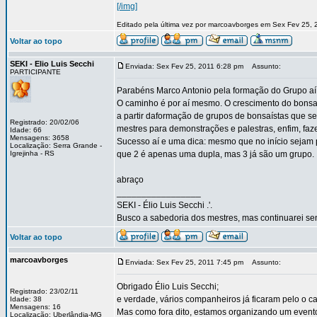
[/img]
Editado pela última vez por marcoavborges em Sex Fev 25, 
Voltar ao topo
SEKI - Elio Luis Secchi
Enviada: Sex Fev 25, 2011 6:28 pm
Assunto:
PARTICIPANTE
Parabéns Marco Antonio pela formação do Grupo aí 
O caminho é por aí mesmo. O crescimento do bonsai
a partir daformação de grupos de bonsaístas que se
Registrado: 20/02/06
mestres para demonstrações e palestras, enfim, faz
Idade: 66
Mensagens: 3658
Sucesso aí e uma dica: mesmo que no início sejam
Localização: Serra Grande -
Igrejinha - RS
que 2 é apenas uma dupla, mas 3 já são um grupo.
abraço
_________________
SEKI - Élio Luis Secchi .'.
Busco a sabedoria dos mestres, mas continuarei sen
Voltar ao topo
marcoavborges
Enviada: Sex Fev 25, 2011 7:45 pm
Assunto:
Obrigado Élio Luis Secchi;
Registrado: 23/02/11
e verdade, vários companheiros já ficaram pelo o c
Idade: 38
Mensagens: 16
Mas como fora dito, estamos organizando um evento 
Localização: Uberlândia-MG