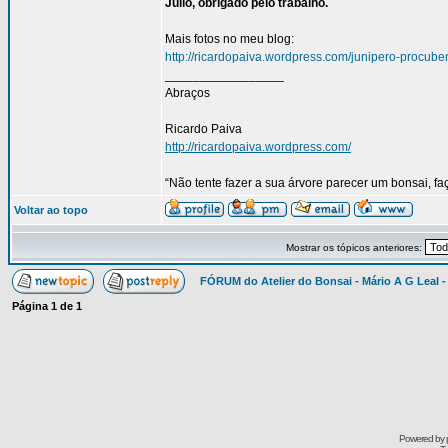
Júlio, obrigado pelo trabalho.
Mais fotos no meu blog:
http://ricardopaiva.wordpress.com/junipero-procube
_________________
Abraços
Ricardo Paiva
http://ricardopaiva.wordpress.com/
“Não tente fazer a sua árvore parecer um bonsai, f
Voltar ao topo
Mostrar os tópicos anteriores:
FÓRUM do Atelier do Bonsai - Mário A G Leal -
Página
1
de
1
Powered by