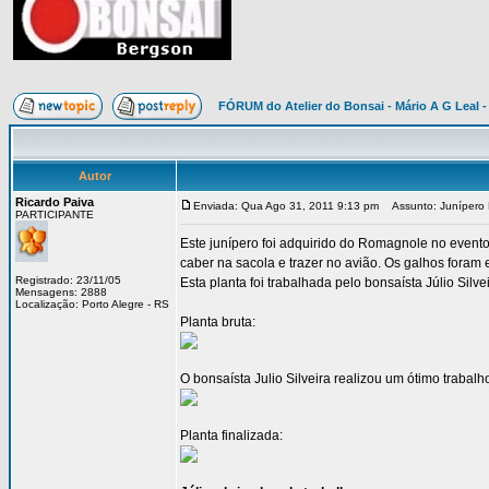
FÓRUM do Atelier do Bonsai - Mário A G Leal -
Autor
Ricardo Paiva
Enviada: Qua Ago 31, 2011 9:13 pm
Assunto: Junípero 
PARTICIPANTE
Este junípero foi adquirido do Romagnole no evento
caber na sacola e trazer no avião. Os galhos foram
Registrado: 23/11/05
Esta planta foi trabalhada pelo bonsaísta Júlio Silvei
Mensagens: 2888
Localização: Porto Alegre - RS
Planta bruta:
O bonsaísta Julio Silveira realizou um ótimo trabal
Planta finalizada: