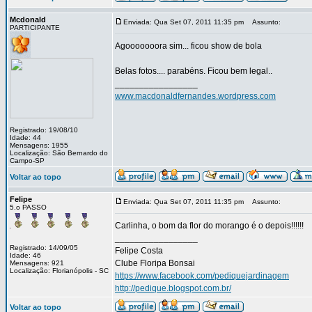
Mcdonald
Enviada: Qua Set 07, 2011 11:35 pm
Assunto:
PARTICIPANTE
Agooooooora sim... ficou show de bola
Belas fotos.... parabéns. Ficou bem legal..
_________________
www.macdonaldfernandes.wordpress.com
Registrado: 19/08/10
Idade: 44
Mensagens: 1955
Localização: São Bernardo do
Campo-SP
Voltar ao topo
Felipe
Enviada: Qua Set 07, 2011 11:35 pm
Assunto:
5.o PASSO
Carlinha, o bom da flor do morango é o depois!!!!!!
_________________
Registrado: 14/09/05
Felipe Costa
Idade: 46
Clube Floripa Bonsai
Mensagens: 921
Localização: Florianópolis - SC
https://www.facebook.com/pediquejardinagem
http://pedique.blogspot.com.br/
Voltar ao topo