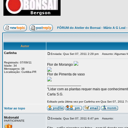
FÓRUM do Atelier do Bonsai - Mário A G Leal -
Autor
Carlinha
Enviada: Qua Set 07, 2011 2:29 pm
Assunto: Algumas fot
Registrado: 07/09/11
Flor de Morango
Idade: 34
Mensagens: 38
Localização: Curitiba-PR
Flor de Pimenta de vaso
_________________
"Lidar com as plantas requer mais que conhecimento,
Carla S.G.
Editado pela última vez por Carlinha em Qua Set 07, 2011 7
Voltar ao topo
Mcdonald
Enviada: Qua Set 07, 2011 6:47 pm
Assunto:
PARTICIPANTE