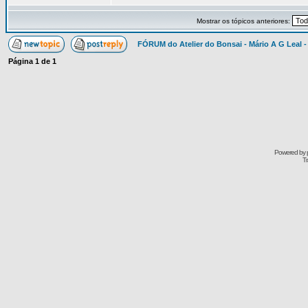
Mostrar os tópicos anteriores:
FÓRUM do Atelier do Bonsai - Mário A G Leal -
Página
1
de
1
Powered by
Tr