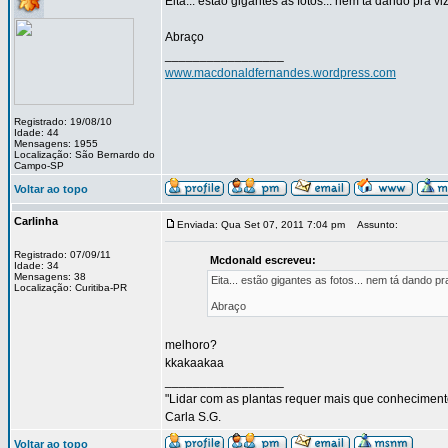
Eita... estão gigantes as fotos... nem tá dando pra viz
Abraço
_________________
www.macdonaldfernandes.wordpress.com
Registrado: 19/08/10
Idade: 44
Mensagens: 1955
Localização: São Bernardo do
Campo-SP
Voltar ao topo
Carlinha
Enviada: Qua Set 07, 2011 7:04 pm
Assunto:
Registrado: 07/09/11
Mcdonald escreveu:
Idade: 34
Mensagens: 38
Eita... estão gigantes as fotos... nem tá dando pra
Localização: Curitiba-PR
Abraço
melhoro?
kkakaakaa
_________________
"Lidar com as plantas requer mais que conhecimento,
Carla S.G.
Voltar ao topo