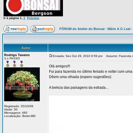
Ir à página
1
,
2
Próximo
FÓRUM do Atelier do Bonsai - Mário A G Leal -
Autor
Rodrigo Tavares
Enviada: Sex Out 29, 2010 6:59 pm
Assunto: Fazenda no 
3.o PASSO
Olá amigos!!!
Fui para fazenda no último feriado e voltei com um
Dêem uma olhada (espero sugestões):
A beleza das paisagens da estrada...
Registrado: 20/10/09
Idade: 50
Mensagens: 460
Localização: Betim-MG