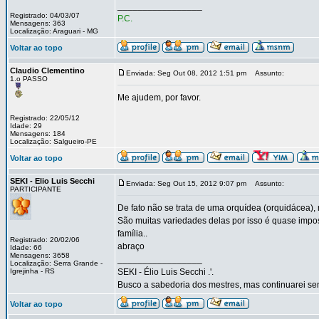
_________________
Registrado: 04/03/07
P.C.
Mensagens: 363
Localização: Araguari - MG
Voltar ao topo
Claudio Clementino
Enviada: Seg Out 08, 2012 1:51 pm
Assunto:
1.o PASSO
Me ajudem, por favor.
Registrado: 22/05/12
Idade: 29
Mensagens: 184
Localização: Salgueiro-PE
Voltar ao topo
SEKI - Elio Luis Secchi
Enviada: Seg Out 15, 2012 9:07 pm
Assunto:
PARTICIPANTE
De fato não se trata de uma orquídea (orquidácea), 
São muitas variedades delas por isso é quase impo
família..
Registrado: 20/02/06
abraço
Idade: 66
Mensagens: 3658
_________________
Localização: Serra Grande -
Igrejinha - RS
SEKI - Élio Luis Secchi .'.
Busco a sabedoria dos mestres, mas continuarei sen
Voltar ao topo