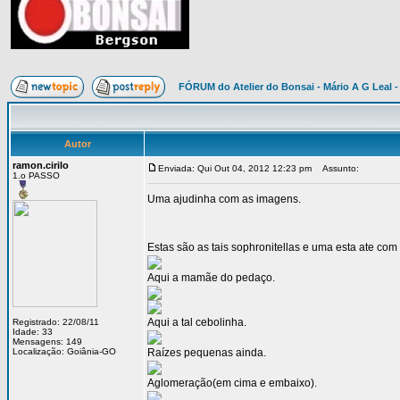
FÓRUM do Atelier do Bonsai - Mário A G Leal -
Autor
ramon.cirilo
Enviada: Qui Out 04, 2012 12:23 pm
Assunto:
1.o PASSO
Uma ajudinha com as imagens.
Estas são as tais sophronitellas e uma esta ate com 
Aqui a mamãe do pedaço.
Aqui a tal cebolinha.
Registrado: 22/08/11
Idade: 33
Mensagens: 149
Localização: Goiânia-GO
Raízes pequenas ainda.
Aglomeração(em cima e embaixo).