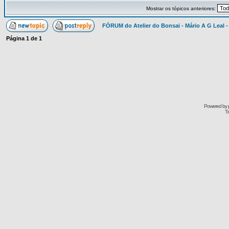
Mostrar os tópicos anteriores:
FÓRUM do Atelier do Bonsai - Mário A G Leal -
Página
1
de
1
Powered by
Tr