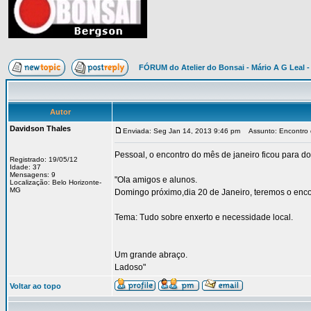
FÓRUM do Atelier do Bonsai - Mário A G Leal -
Autor
Davidson Thales
Enviada: Seg Jan 14, 2013 9:46 pm
Assunto: Encontro 
Pessoal, o encontro do mês de janeiro ficou para
Registrado: 19/05/12
Idade: 37
Mensagens: 9
"Ola amigos e alunos.
Localização: Belo Horizonte-
MG
Domingo próximo,dia 20 de Janeiro, teremos o encon
Tema: Tudo sobre enxerto e necessidade local.
Um grande abraço.
Ladoso"
Voltar ao topo