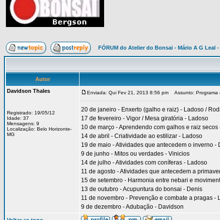
FÓRUM do Atelier do Bonsai - Mário A G Leal -
Autor
Davidson Thales
Enviada: Qui Fev 21, 2013 8:56 pm
Assunto: Programa 
20 de janeiro - Enxerto (galho e raiz) - Ladoso / Rod
Registrado: 19/05/12
17 de fevereiro - Vigor / Mesa giratória - Ladoso
Idade: 37
Mensagens: 9
10 de março - Aprendendo com galhos e raiz secos 
Localização: Belo Horizonte-
MG
14 de abril - Criatividade ao estilizar - Ladoso
19 de maio - Atividades que antecedem o inverno - 
9 de junho - Mitos ou verdades - Vinicios
14 de julho - Atividades com coníferas - Ladoso
11 de agosto - Atividades que antecedem a primav
15 de setembro - Harmonia entre nebari e moviment
13 de outubro - Acupuntura do bonsai - Denis
11 de novembro - Prevenção e combate a pragas -
9 de dezembro - Adubação - Davidson