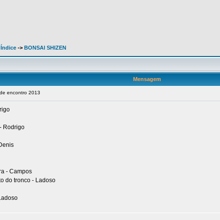
 Índice
->
BONSAI SHIZEN
Mensagem
de encontro 2013
rigo
- Rodrigo
Denis
era - Campos
o do tronco - Ladoso
 Ladoso