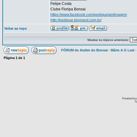
Felipe Costa
Clube Floripa Bonsai
https://www.facebook.com/pediquejardinagem
http://pedique.blogspot.com.br/
Voltar ao topo
Mostrar os tópicos anteriores:
FÓRUM do Atelier do Bonsai - Mário A G Leal -
Página
1
de
1
Powered by
Tr