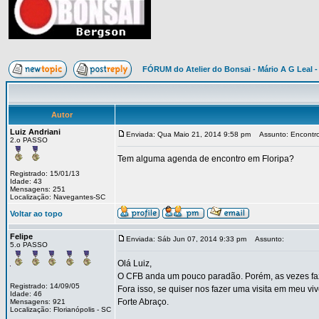
FÓRUM do Atelier do Bonsai - Mário A G Leal -
Autor
Luiz Andriani
Enviada: Qua Maio 21, 2014 9:58 pm
Assunto: Encontr
2.o PASSO
Tem alguma agenda de encontro em Floripa?
Registrado: 15/01/13
Idade: 43
Mensagens: 251
Localização: Navegantes-SC
Voltar ao topo
Felipe
Enviada: Sáb Jun 07, 2014 9:33 pm
Assunto:
5.o PASSO
Olá Luiz,
O CFB anda um pouco paradão. Porém, as vezes faz
Registrado: 14/09/05
Fora isso, se quiser nos fazer uma visita em meu vive
Idade: 46
Forte Abraço.
Mensagens: 921
Localização: Florianópolis - SC
_________________