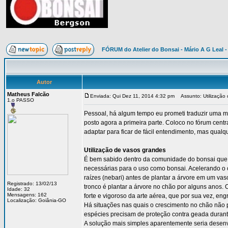
FÓRUM do Atelier do Bonsai - Mário A G Leal -
Autor
Matheus Falcão
Enviada: Qui Dez 11, 2014 4:32 pm
Assunto: Utilização 
1.o PASSO
Pessoal, há algum tempo eu prometi traduzir uma mat
posto agora a primeira parte. Coloco no fórum cent
adaptar para ficar de fácil entendimento, mas qual
Utilização de vasos grandes
É bem sabido dentro da comunidade do bonsai que p
necessárias para o uso como bonsai. Acelerando o c
raízes (nebari) antes de plantar a árvore em um v
Registrado: 13/02/13
tronco é plantar a árvore no chão por alguns anos.
Idade: 32
Mensagens: 162
forte e vigoroso da arte aérea, que por sua vez, eng
Localização: Goiânia-GO
Há situações nas quais o crescimento no chão não
espécies precisam de proteção contra geada durant
A solução mais simples aparentemente seria desen