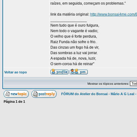
raízes, em seguida, começam os problemas.”
link da matéria original:
http://www.bonsai4me.com
_________________
Nem tudo que é ouro fulgura,
Nem todo o vagante é vadio;
O velho que é forte perdura,
Raiz Funda não sofre o frio.
Das cinzas um fogo há de vir,
Das sombras a luz vai jorrar.
A espada há de, nova, luzir,
O sem-coroa há de reinar"
Voltar ao topo
Mostrar os tópicos anteriores:
FÓRUM do Atelier do Bonsai - Mário A G Leal -
Página
1
de
1