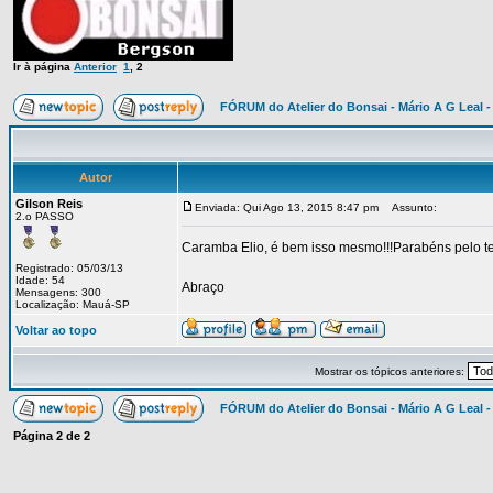
Ir à página
Anterior
1
,
2
FÓRUM do Atelier do Bonsai - Mário A G Leal -
Autor
Gilson Reis
Enviada: Qui Ago 13, 2015 8:47 pm
Assunto:
2.o PASSO
Caramba Elio, é bem isso mesmo!!!Parabéns pelo te
Registrado: 05/03/13
Idade: 54
Abraço
Mensagens: 300
Localização: Mauá-SP
Voltar ao topo
Mostrar os tópicos anteriores:
FÓRUM do Atelier do Bonsai - Mário A G Leal -
Página
2
de
2