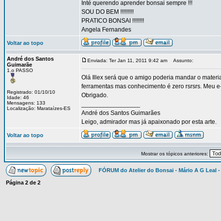
Inté querendo aprender bonsai sempre !!!
SOU DO BEM !!!!!!!!!
PRATICO BONSAI !!!!!!!!
Angela Fernandes
Voltar ao topo
André dos Santos
Enviada: Ter Jan 11, 2011 9:42 am
Assunto:
Guimarãe
1.o PASSO
Olá Illex será que o amigo poderia mandar o materia
ferramentas mas conhecimento é zero rsrsrs. Meu e
Registrado: 01/10/10
Obrigado.
Idade: 46
Mensagens: 133
_________________
Localização: Marataízes-ES
André dos Santos Guimarães
Leigo, admirador mas já apaixonado por esta arte.
Voltar ao topo
Mostrar os tópicos anteriores:
FÓRUM do Atelier do Bonsai - Mário A G Leal -
Página
2
de
2