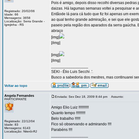
Pois é amigo, depois disso recolhi diversas pedras
daizas. Há lagumas semanas voltei a pesquisar e ar
Registrado: 20/02/06
Entãode lá para cá tudo que fiz foi apenas um exem
Idade: 66
Mensagens: 3658
ao qual tenho grande admiração, e sei que ele gost
Localização: Serra Grande -
Igrejinha - RS
paseio pela região dos aparados da serra gaúcha. 
abraço
[img]
[/img]
[img]
[/img]
_________________
SEKI - Élio Luis Secchi .'.
Busco a sabedoria dos mestres, mas continuarei sen
Voltar ao topo
Angela Fernandes
Enviada: Sex Dez 18, 2009 8:44 pm
Assunto:
PARTICIPANTE
Amigo Elio Luiz !!!!!!!!!!!
Quanto tempo !!!!!!!!!!
Belo trabalho !!!!!!
Registrado: 22/12/04
Fico só observando e admirando !!!!
Idade: 83
Mensagens: 6143
Parabéns !!!!
Localização: Niterói-RJ
_________________