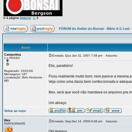
Ir à página
Anterior
1
,
2
FÓRUM do Atelier do Bonsai - Mário A G Leal -
Autor
Campolina
Enviada: Qua Jan 31, 2007 7:58 pm
Assunto:
1.o PASSO
Elio, parabéns!
Registrado: 15/01/06
Mensagens: 187
Ficou realmente muito bom, nem parece a mesma p
Localização: Belo Horizonte -
MG
Veja como uma daiza bem confeccionada e adequad
Illex, será que você não mandava os arquivos pra
Um abraço.
Voltar ao topo
Illex
Enviada: Seg Dez 14, 2009 9:48 pm
Assunto:
PARTICIPANTE
Olá Amigos,