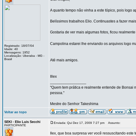
A quanto tempo não vinha a este tópico, pois logo 
Belíssimos trabalhos Elio. Continuastes a fazer mai
Gostaria de ver mais algumas fotos, ficou realment
Campolina estarei lhe enviando os arquivos logo m
Registrado: 18/07/04
Idade: 40
Mensagens: 1952
Localização: Uberaba - MG -
Brasil
Até mais amigos.
Illex
_________________
"Quem tem prática e realmente entende de Bonsai nã
pessoa."
Mestre do Senhor Takeshima
Voltar ao topo
SEKI - Elio Luis Secchi
Enviada: Qui Dez 17, 2009 7:27 pm
Assunto:
PARTICIPANTE
Ilex, que boa surpresa ver você ressuscitando este 