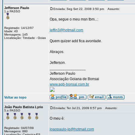
Jefferson Paulo
Enviada: Seg Set 22, 2008 3:50 pm
Assunto:
1.o PASSO
Opa, segue o meu msn tbm...:
Registrado: 14/12/07
jeffin3@hotmail.com
Idade: 43
Mensagens: 145
Localização: Trindade - Goias
Quem quizer add fica avontade.
Abraços.
Jefferson.
_________________
Jefferson Paulo
Associação Goiana de Bonsai
www.agb-bonsai.com.br
Voltar ao topo
João Paulo Batista Lyrio
Enviada: Ter Jul 21, 2009 6:57 pm
Assunto:
5.o PASSO
O meu é:
Registrado: 04/07/09
joaopaulo-jp@hotmail.com
Mensagens: 880
Localização: Cariacica-ES