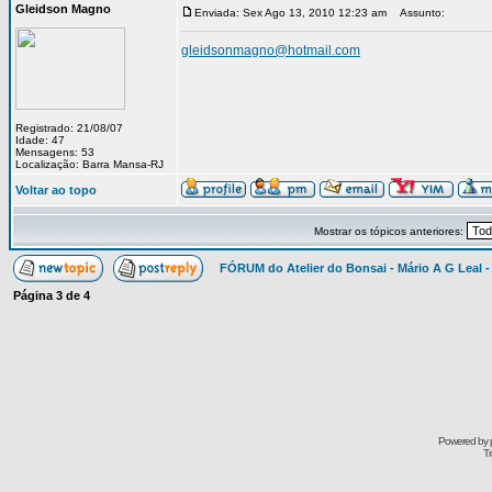
Gleidson Magno
Enviada: Sex Ago 13, 2010 12:23 am
Assunto:
gleidsonmagno@hotmail.com
Registrado: 21/08/07
Idade: 47
Mensagens: 53
Localização: Barra Mansa-RJ
Voltar ao topo
Mostrar os tópicos anteriores:
FÓRUM do Atelier do Bonsai - Mário A G Leal -
Página
3
de
4
Powered by
Tr