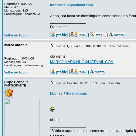
Registrado: 03/03/07
francianevs@hotmail.com
Idade: 47
Mensagens: 315
Localização: Fortaleza-Ce
Ahhh, por favor se identifiquem como sendo do fórum
_________________
Franciane
Voltar ao topo
marco antonio
Enviada: Qui Jun 12, 2008 10:00 pm
Assunto: msn
ola gente.
Registrado: 30/04/06
MARKO-MARKINHO@HOTMAIL.COM
Mensagens: 34
Localização: barbacena mg
Voltar ao topo
Filipe Henrique
Enviada: Sex Jun 13, 2008 1:03 pm
Assunto:
PARTICIPANTE
hbonsai@hotmail.com
abraços
_________________
“Sábio é aquele que conhece os limites da própria 