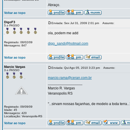
Abraço.
Voltar ao topo
DigoF3
Enviada: Sex Jul 31, 2009 2:01 pm
Assunto:
5.o PASSO
ola, podem me add
Registrado: 08/02/09
digo_sandi@hotmail.com
Mensagens: 847
Voltar ao topo
Marcio Vargas
Enviada: Qui Ago 05, 2010 3:23 pm
Assunto:
3.o PASSO
marcio.rama@ceran.com.br
_________________
Marcio R. Vargas
Veranopolis RS
"...sirvam nossas façanhas, de modelo a toda terra...
Registrado: 09/09/09
Idade: 45
Mensagens: 420
Localização: Veranopolis-RS
Voltar ao topo