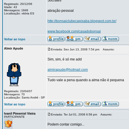
Sócrates
Registrado: 20/12/06
Idade: 43
Mensagens: 1846
abração pessoal
Localização: vitória ES
http://bonsaiclubecapixaba.blogspot.com.br/
www.facebook.com/casadobonsai
Voltar ao topo
Almir Apude
Enviada: Sex Jun 13, 2008 7:54 pm
Assunto:
Sim, sim, é só me add
almirapude@hotmail.com
_________________
Tudo vale a pena quando a alma não é pequena
Registrado: 23/04/07
Mensagens: 70
Localização: Santo André - SP
Voltar ao topo
Ivanil Pimentel Vieira
Enviada: Ter Jul 01, 2008 6:58 pm
Assunto:
PARTICIPANTE
Podem contar comigo...