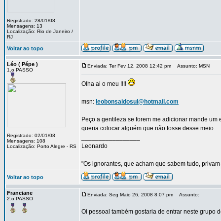
Registrado: 28/01/08
Mensagens: 13
Localização: Rio de Janeiro /
RJ
Voltar ao topo
Léo ( Pépe )
Enviada: Ter Fev 12, 2008 12:42 pm
Assunto: MSN
1.o PASSO
Olha ai o meu !!!!
msn:
leobonsaidosul@hotmail.com
Peço a gentileza se forem me adicionar mande um 
queria colocar alguém que não fosse desse meio.
Registrado: 02/01/08
_________________
Mensagens: 108
Leonardo
Localização: Porto Alegre - RS
"Os ignorantes, que acham que sabem tudo, priva
Voltar ao topo
Franciane
Enviada: Seg Maio 26, 2008 8:07 pm
Assunto:
2.o PASSO
Oi pessoal também gostaria de entrar neste grupo d