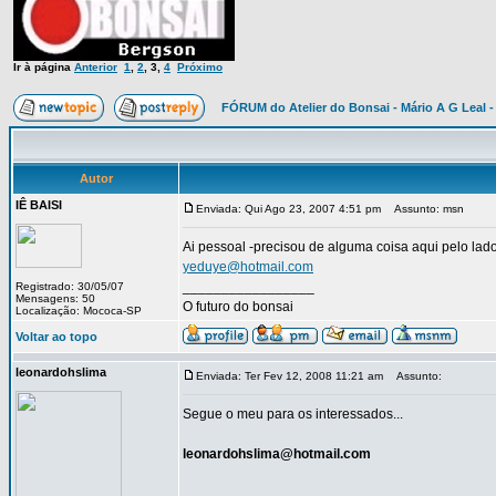
Ir à página
Anterior
1
,
2
,
3
,
4
Próximo
FÓRUM do Atelier do Bonsai - Mário A G Leal -
Autor
IÊ BAISI
Enviada: Qui Ago 23, 2007 4:51 pm
Assunto: msn
Ai pessoal -precisou de alguma coisa aqui pelo la
yeduye@hotmail.com
_________________
Registrado: 30/05/07
Mensagens: 50
O futuro do bonsai
Localização: Mococa-SP
Voltar ao topo
leonardohslima
Enviada: Ter Fev 12, 2008 11:21 am
Assunto:
Segue o meu para os interessados...
leonardohslima@hotmail.com