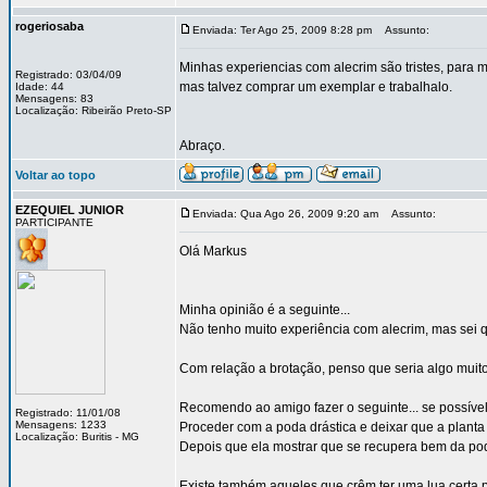
rogeriosaba
Enviada: Ter Ago 25, 2009 8:28 pm
Assunto:
Minhas experiencias com alecrim são tristes, para 
Registrado: 03/04/09
mas talvez comprar um exemplar e trabalhalo.
Idade: 44
Mensagens: 83
Localização: Ribeirão Preto-SP
Abraço.
Voltar ao topo
EZEQUIEL JUNIOR
Enviada: Qua Ago 26, 2009 9:20 am
Assunto:
PARTICIPANTE
Olá Markus
Minha opinião é a seguinte...
Não tenho muito experiência com alecrim, mas sei qu
Com relação a brotação, penso que seria algo muito
Recomendo ao amigo fazer o seguinte... se possível.
Registrado: 11/01/08
Mensagens: 1233
Proceder com a poda drástica e deixar que a planta 
Localização: Buritis - MG
Depois que ela mostrar que se recupera bem da pod
Existe também aqueles que crêm ter uma lua certa p