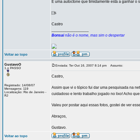
É uma autoctone que timidamente está a ganhar o s
[ ]s
Castro
_________________
Bonsai
não é o nome, mas sim o despertar
Voltar ao topo
GustavoO
Enviada: Ter Out 16, 2007 8:14 pm
Assunto:
1.o PASSO
Castro,
Registrado: 14/08/07
Assim que vi o tópico fui dar uma pesquisada na n
Mensagens: 119
Localização: Rio de Janeiro -
cuidadoso e lento trabalho jogado no lixo! Acho 
RJ
Valeu por postar aqui essas fotos, gostei de ver ess
Abraços,
Gustavo.
Voltar ao topo