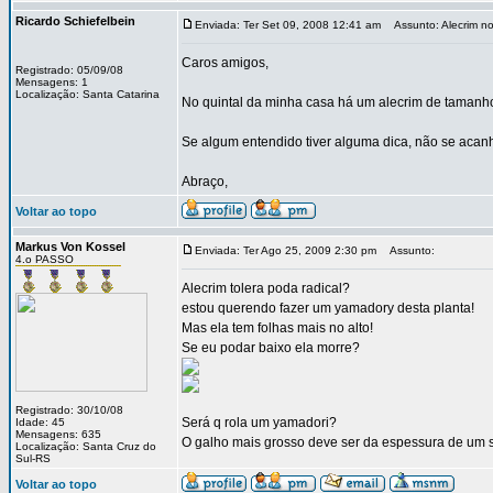
Ricardo Schiefelbein
Enviada: Ter Set 09, 2008 12:41 am
Assunto: Alecrim no
Caros amigos,
Registrado: 05/09/08
Mensagens: 1
Localização: Santa Catarina
No quintal da minha casa há um alecrim de tamanho r
Se algum entendido tiver alguma dica, não se acan
Abraço,
Voltar ao topo
Markus Von Kossel
Enviada: Ter Ago 25, 2009 2:30 pm
Assunto:
4.o PASSO
Alecrim tolera poda radical?
estou querendo fazer um yamadory desta planta!
Mas ela tem folhas mais no alto!
Se eu podar baixo ela morre?
Registrado: 30/10/08
Será q rola um yamadori?
Idade: 45
Mensagens: 635
O galho mais grosso deve ser da espessura de um 
Localização: Santa Cruz do
Sul-RS
Voltar ao topo