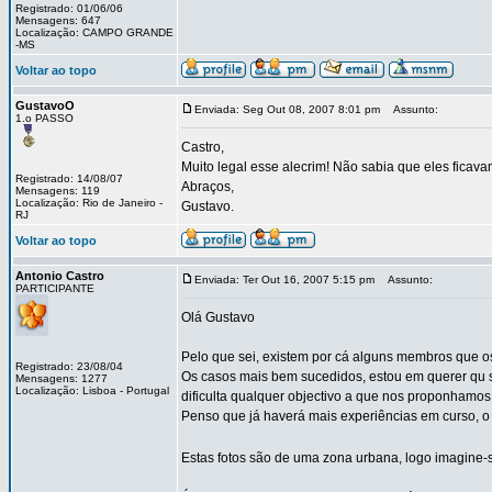
Registrado: 01/06/06
Mensagens: 647
Localização: CAMPO GRANDE
-MS
Voltar ao topo
GustavoO
Enviada: Seg Out 08, 2007 8:01 pm
Assunto:
1.o PASSO
Castro,
Muito legal esse alecrim! Não sabia que eles fica
Registrado: 14/08/07
Abraços,
Mensagens: 119
Localização: Rio de Janeiro -
Gustavo.
RJ
Voltar ao topo
Antonio Castro
Enviada: Ter Out 16, 2007 5:15 pm
Assunto:
PARTICIPANTE
Olá Gustavo
Pelo que sei, existem por cá alguns membros que os 
Registrado: 23/08/04
Os casos mais bem sucedidos, estou em querer qu s
Mensagens: 1277
Localização: Lisboa - Portugal
dificulta qualquer objectivo a que nos proponhamos.
Penso que já haverá mais experiências em curso, o 
Estas fotos são de uma zona urbana, logo imagine-s