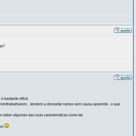
ai?
 bastante dificil.
em/trabalharem... tendem a descartar ramos sem causa aparente...o que
 saber algumas das suas caracteristicas como tal.
res
.