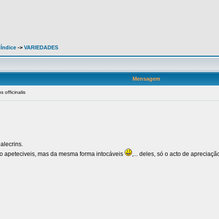
 Índice
->
VARIEDADES
Mensagem
officinalis
alecrins.
ão apeteciveis, mas da mesma forma intocáveis
,... deles, só o acto de apreciaç