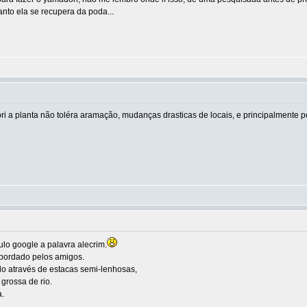
nto ela se recupera da poda...
i a planta não toléra aramação, mudanças drasticas de locais, e principalmente p
lo google a palavra alecrim.
abordado pelos amigos.
do através de estacas semi-lenhosas,
grossa de rio.
a.