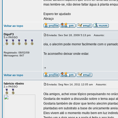
mas lembre-se, não deixe faltar água à planta enqua
Espero ter ajudado
Abraço
Voltar ao topo
DigoF3
Enviada: Sex Set 18, 2009 5:13 pm
Assunto:
5.o PASSO
ola, o alecrim pode morrer facilmente com o yamador
Registrado: 08/02/09
Te aconselho deixar onde estar.
Mensagens: 847
:+
Voltar ao topo
fabricio ribeiro
Enviada: Seg Nov 14, 2011 12:05 am
Assunto:
2.o PASSO
Ola amigos, achei esse tópico pesquisando no orácu
Gostaria de reabrir a discussão sobre o tema aqui 
Gostaria também de dizer que tenho alecrim planta
plantadas em substrato a base de unicamente areia 
Eles vivem até o momento muito bem em luz indiret
Tenho um a dois anos e a poda é feita o ano todo.