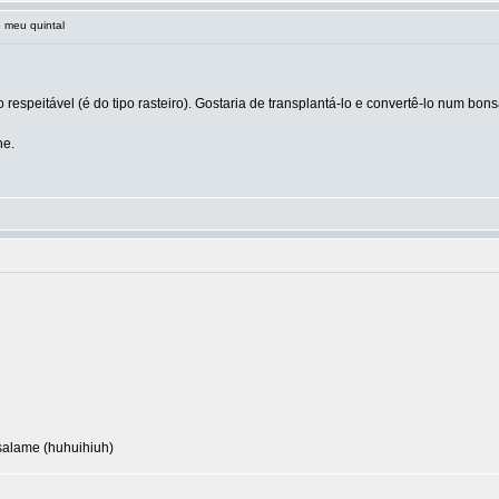
 meu quintal
espeitável (é do tipo rasteiro). Gostaria de transplantá-lo e convertê-lo num bons
he.
salame (huhuihiuh)