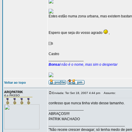
Estes estão numa zona urbana, mas existem bastan
Espero que seja do vosso agrado
,
[ ]s
Castro
_________________
Bonsai
não é o nome, mas sim o despertar
Voltar ao topo
ARQPATRIK
Enviada: Ter Set 18, 2007 4:44 pm
Assunto:
4.o PASSO
confesso que nunca tinha visto desse tamanho.
_________________
ABRAÇOS!!!!
PATRIK MACHADO
_____________________________________
"Não receie crescer devagar; só tenha medo de per