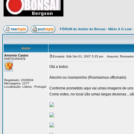
FÓRUM do Atelier do Bonsai - Mário A G Leal -
Autor
Antonio Castro
Enviada: Sáb Set 01, 2007 5:35 pm
Assunto: Rosmarinus 
PARTICIPANTE
Olá a todos
Alecrim ou rosmaninho (Rosmarinus officinalis)
Registrado: 23/08/04
Mensagens: 1277
Localização: Lisboa - Portugal
Conforme prometido aqui vai umas imagens de uns 
Como estes, no local são umas largas dezenas....s