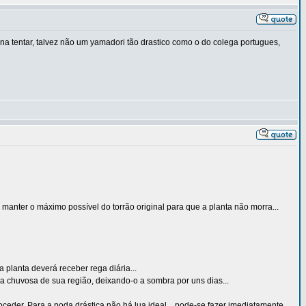
a tentar, talvez não um yamadori tão drastico como o do colega portugues,
manter o máximo possível do torrão original para que a planta não morra...
 planta deverá receber rega diária...
 chuvosa de sua região, deixando-o a sombra por uns dias...
eder. Para a poda drástica não há lua ideal... pode-se fazer imediatamente...