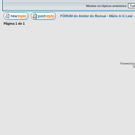
Mostrar os tópicos anteriores:
FÓRUM do Atelier do Bonsai - Mário A G Leal -
Página
1
de
1
Powered by
Tr