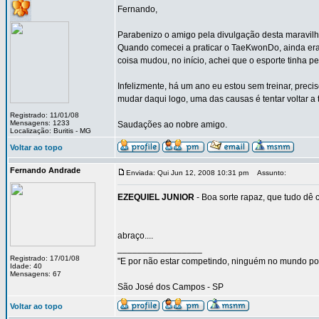
Fernando,
Parabenizo o amigo pela divulgação desta maravilho
Quando comecei a praticar o TaeKwonDo, ainda era só
coisa mudou, no início, achei que o esporte tinha p
Infelizmente, há um ano eu estou sem treinar, pre
mudar daqui logo, uma das causas é tentar voltar a tr
Registrado: 11/01/08
Mensagens: 1233
Saudações ao nobre amigo.
Localização: Buritis - MG
Voltar ao topo
Fernando Andrade
Enviada: Qui Jun 12, 2008 10:31 pm
Assunto:
EZEQUIEL JUNIOR
- Boa sorte rapaz, que tudo dê c
abraço....
_________________
Registrado: 17/01/08
"E por não estar competindo, ninguém no mundo po
Idade: 40
Mensagens: 67
São José dos Campos - SP
Voltar ao topo