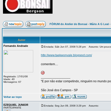
FÓRUM do Atelier do Bonsai - Mário A G Leal -
Autor
Fernando Andrade
Enviada: Sáb Jun 07, 2008 5:28 pm
Assunto: Um pouco de
http://www.taekwonvale.blogspot.com/
comentem....
Registrado: 17/01/08
_________________
Idade: 40
"E por não estar competindo, ninguém no mundo po
Mensagens: 67
São José dos Campos - SP
Voltar ao topo
EZEQUIEL JUNIOR
Enviada: Seg Jun 09, 2008 3:29 pm
Assunto:
PARTICIPANTE